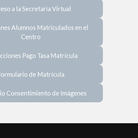
eso a la Secretaría Virtual
ones Alumnos Matriculados en el
Centro
ucciones Pago Tasa Matrícula
Formulario de Matrícula
io Consentimiento de Imágenes
N