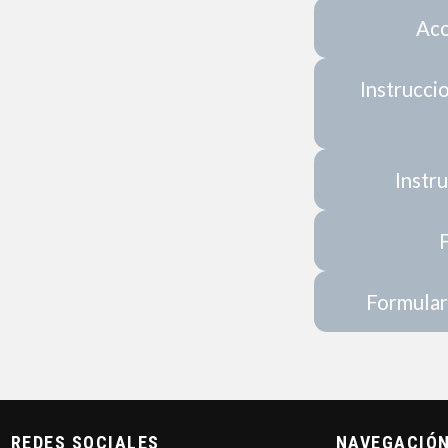
Acc
Instrucci
Instr
Formular
_REDES SOCIALES
NAVEGACIÓ