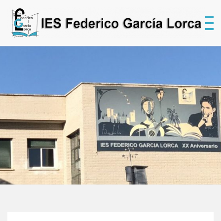
Skip
to
content
cor
In
In
E
S
Edu
Sec
Fe
G
L
d